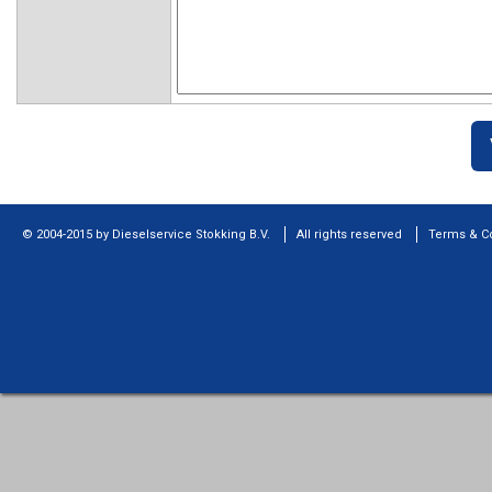
© 2004-2015 by Dieselservice Stokking B.V.
All rights reserved
Terms & C