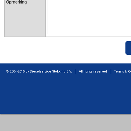
Opmerking
© 2004-2015 by Dieselservice Stokking B.V.
All rights reserved
Terms & C