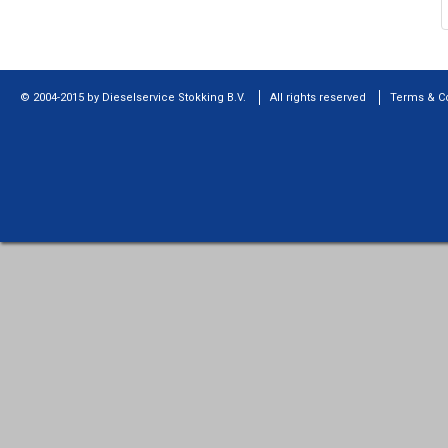
© 2004-2015 by Dieselservice Stokking B.V.
All rights reserved
Terms & C