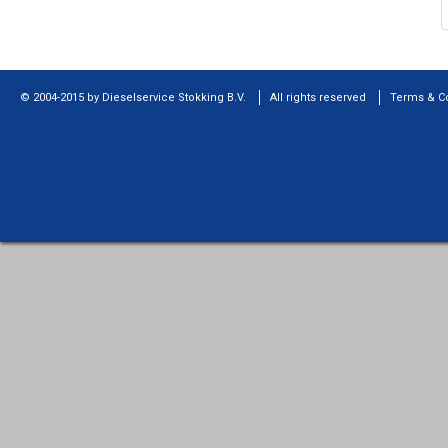
© 2004-2015 by Dieselservice Stokking B.V.
All rights reserved
Terms & C