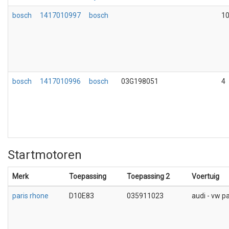
bosch
1417010997
bosch
1
bosch
1417010996
bosch
03G198051
4
Startmotoren
Merk
Toepassing
Toepassing 2
Voertuig
paris rhone
D10E83
035911023
audi - vw p