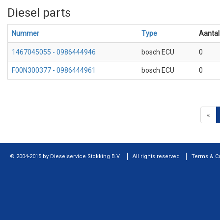
Diesel parts
Nummer
Type
Aantal
1467045055 - 0986444946
bosch ECU
0
F00N300377 - 0986444961
bosch ECU
0
«
© 2004-2015 by Dieselservice Stokking B.V.
All rights reserved
Terms & C