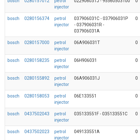
bosch
0280157012
petrol
022906031J - 95560503100
0
injector
bosch
0280156374
petrol
037906031C - 037906031P
0
injector
- 037906031R -
037906031A
bosch
0280157000
petrol
06A906031T
0
injector
bosch
0280158235
petrol
06H906031
0
injector
bosch
0280155892
petrol
06A906031J
0
injector
bosch
0280158053
petrol
06E133551
0
injector
bosch
0437502043
petrol
035133551F - 035133551C
0
injector
bosch
0437502023
petrol
049133551A
0
injector