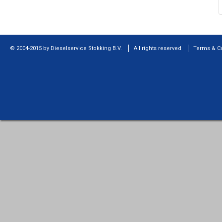
© 2004-2015 by Dieselservice Stokking B.V.
All rights reserved
Terms & C