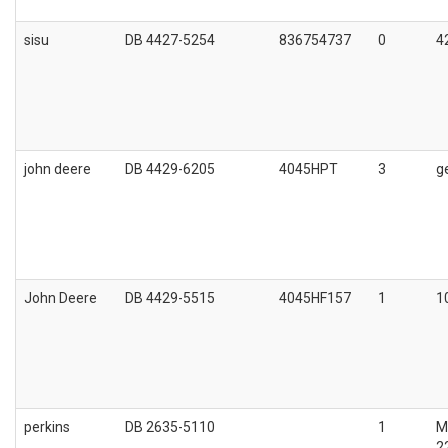
sisu
DB 4427-5254
836754737
0
4
john deere
DB 4429-6205
4045HPT
3
g
John Deere
DB 4429-5515
4045HF157
1
1
perkins
DB 2635-5110
1
M
2