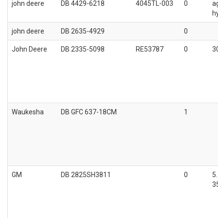
john deere
DB 4429-6218
4045TL-003
0
ag
h
john deere
DB 2635-4929
0
John Deere
DB 2335-5098
RE53787
0
3
Waukesha
DB GFC 637-18CM
1
GM
DB 2825SH3811
0
5
3