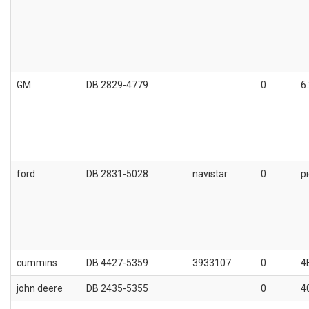
GM
DB 2829-4779
0
6
ford
DB 2831-5028
navistar
0
p
cummins
DB 4427-5359
3933107
0
4
john deere
DB 2435-5355
0
4