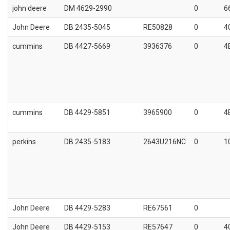
john deere
DM 4629-2990
0
6
John Deere
DB 2435-5045
RE50828
0
4
cummins
DB 4427-5669
3936376
0
4
cummins
DB 4429-5851
3965900
0
4
perkins
DB 2435-5183
2643U216NC
0
1
John Deere
DB 4429-5283
RE67561
0
John Deere
DB 4429-5153
RE57647
0
4