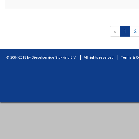
«
1
2
© 2004-2015 by Dieselservice Stokking B.V.
All rights reserved
Terms & C