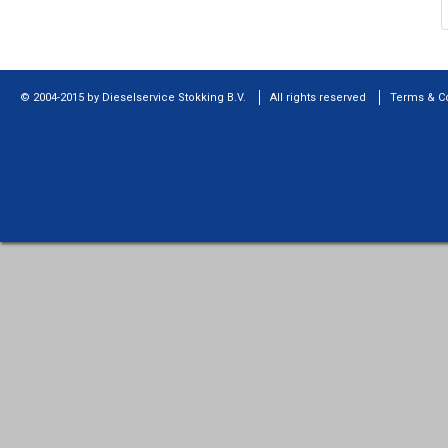
© 2004-2015 by Dieselservice Stokking B.V.
All rights reserved
Terms & C