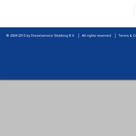
© 2004-2015 by Dieselservice Stokking B.V.
All rights reserved
Terms & C