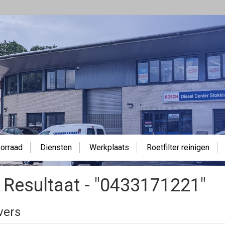
orraad
Diensten
Werkplaats
Roetfilter reinigen
 Resultaat - "0433171221"
vers