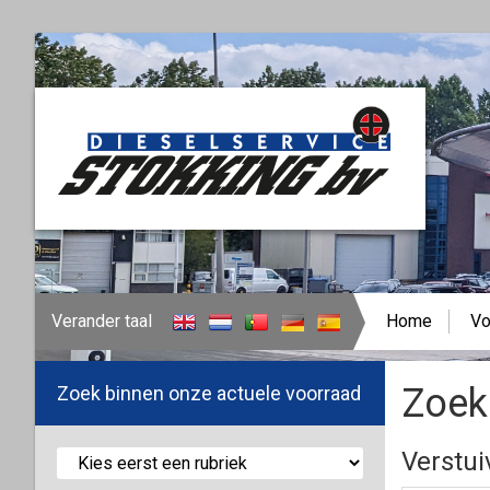
Verander taal
Home
Vo
Zoek
Zoek binnen onze actuele voorraad
Verstui