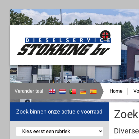
Verander taal
Home
Vo
Zoek
Zoek binnen onze actuele voorraad
Divers