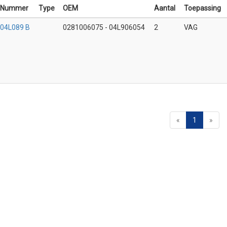
Nummer
Type
OEM
Aantal
Toepassing
04L089 B
0281006075 - 04L906054
2
VAG
«
1
»