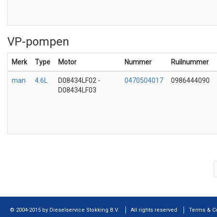
VP-pompen
Merk
Type
Motor
Nummer
Ruilnummer
man
4.6L
D08434LF02 -
0470504017
0986444090
D08434LF03
© 2004-2015 by Dieselservice Stokking B.V.
All rights reserved
Terms & C