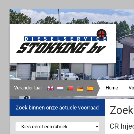
Verander taal
Home
Vo
Zoek 
Zoek binnen onze actuele voorraad
CR Inje