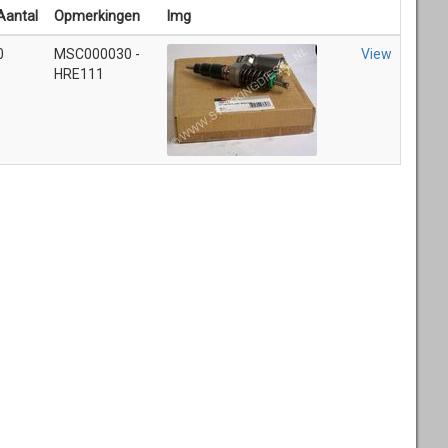
Aantal
Opmerkingen
Img
0
MSC000030 -
View
HRE111