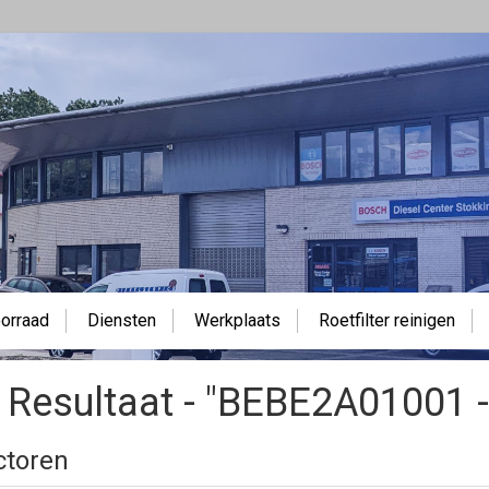
orraad
Diensten
Werkplaats
Roetfilter reinigen
Resultaat - "BEBE2A01001 - u
ctoren