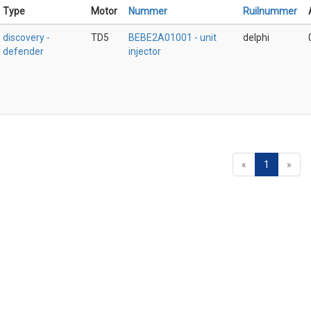
Type
Motor
Nummer
Ruilnummer
discovery -
TD5
BEBE2A01001 - unit
delphi
defender
injector
«
1
»