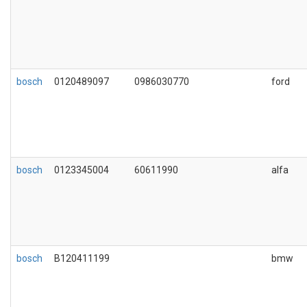
bosch
0120489097
0986030770
ford
bosch
0123345004
60611990
alfa
bosch
B120411199
bmw