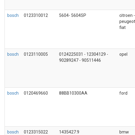
bosch
0123310012
5604- 5604SP
citroen -
peugeot
fiat
bosch
0123110005
0124225031 - 12304129 -
opel
90289247 - 90511446
bosch
0120469660
88BB10300AA
ford
bosch
0123315022
1435427.9
bmw