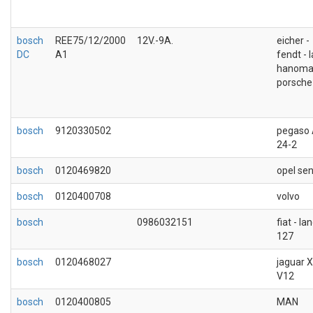
bosch
REE75/12/2000
12V.-9A.
eicher -
DC
A1
fendt - 
hanoma
porsche 
bosch
9120330502
pegaso
24-2
bosch
0120469820
opel se
bosch
0120400708
volvo
bosch
0986032151
fiat - la
127
bosch
0120468027
jaguar 
V12
bosch
0120400805
MAN