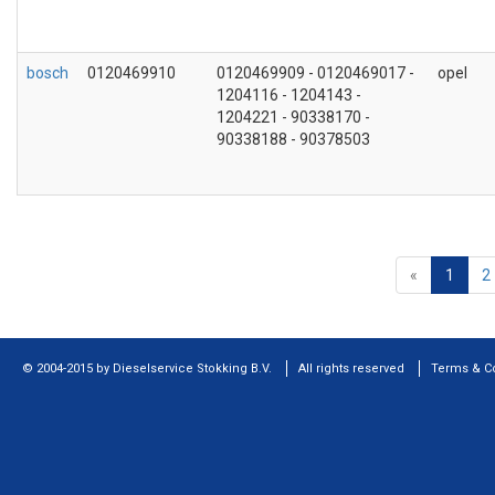
bosch
0120469910
0120469909 - 0120469017 -
opel
1204116 - 1204143 -
1204221 - 90338170 -
90338188 - 90378503
«
1
2
© 2004-2015 by Dieselservice Stokking B.V.
All rights reserved
Terms & C