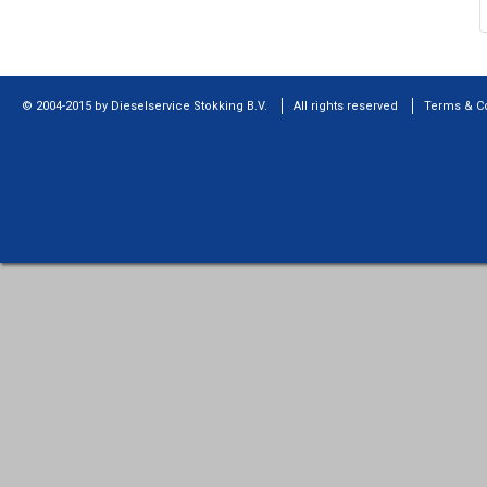
© 2004-2015 by Dieselservice Stokking B.V.
All rights reserved
Terms & C