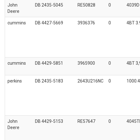
John
DB 2435-5045
RE50828
0
4039D
Deere
cummins
DB 4427-5669
3936376
0
4BT 3.
cummins
DB 4429-5851
3965900
0
4BT 3,
perkins
DB 2435-5183
2643U216NC
0
1000.4
John
DB 4429-5153
RE57647
0
4045T
Deere