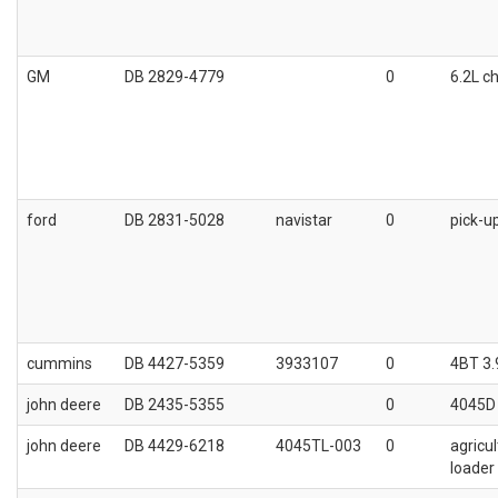
GM
DB 2829-4779
0
6.2L c
ford
DB 2831-5028
navistar
0
pick-u
cummins
DB 4427-5359
3933107
0
4BT 3.
john deere
DB 2435-5355
0
4045D
john deere
DB 4429-6218
4045TL-003
0
agricu
loader