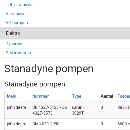
TDI-verstuivers
Verstuivers
VP-pompen
Elektro
Dynamo's
Startmotoren
Stanadyne pompen
Stanadyne pompen
Merk
Nummer
Type
Aantal
Toepa
john deere
DB 4327-5425 - DB
saran -
0
8875 s
4327-5573
3029T
john deere
DM 4629-2990
0
6600 