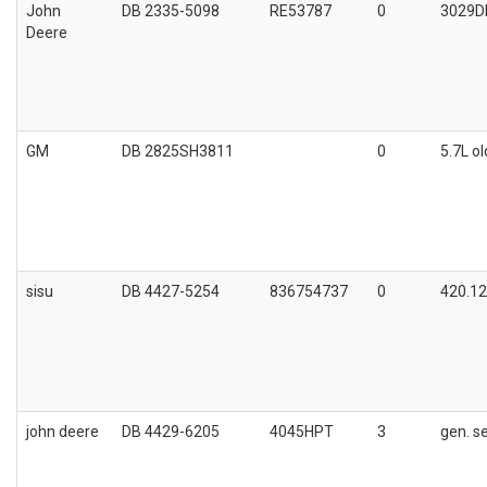
John
DB 2335-5098
RE53787
0
3029D
Deere
GM
DB 2825SH3811
0
5.7L o
sisu
DB 4427-5254
836754737
0
420.1
john deere
DB 4429-6205
4045HPT
3
gen. s