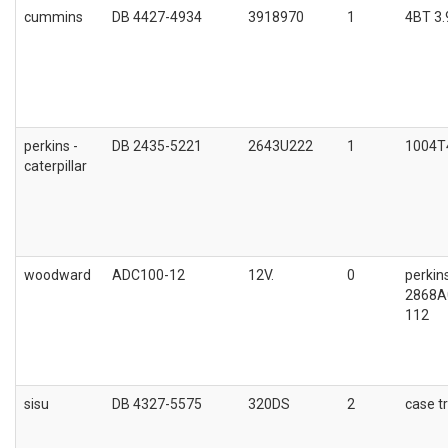
cummins
DB 4427-4934
3918970
1
4BT 3.
perkins -
DB 2435-5221
2643U222
1
1004T
caterpillar
woodward
ADC100-12
12V.
0
perkin
2868A
112
sisu
DB 4327-5575
320DS
2
case t