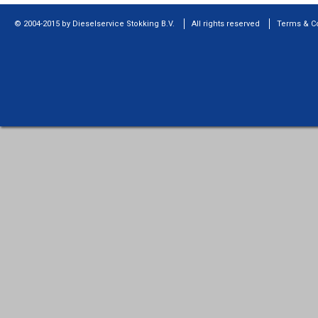
© 2004-2015 by Dieselservice Stokking B.V.
All rights reserved
Terms & C