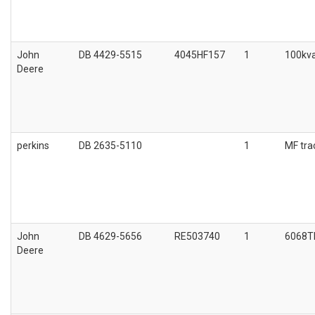
John
DB 4429-5515
4045HF157
1
100kva
Deere
perkins
DB 2635-5110
1
MF tra
John
DB 4629-5656
RE503740
1
6068T
Deere