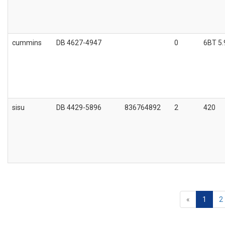
cummins
DB 4627-4947
0
6BT 5.
sisu
DB 4429-5896
836764892
2
420
«
1
2